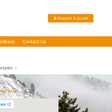
Request A Quote
eedback
Contact Us
rzyści. –
w In Map