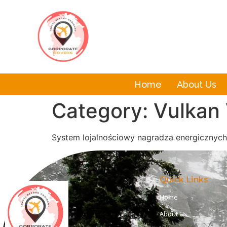
Home
About Us
Category:
Vulkan
System lojalnościowy nagradza energicznych
Quick Links
Home
About Us