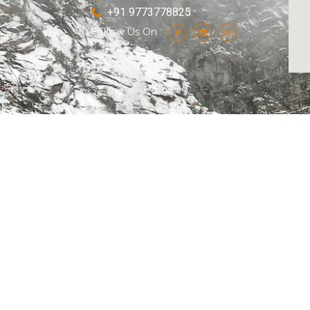
+91 9773778825
Follow Us On :