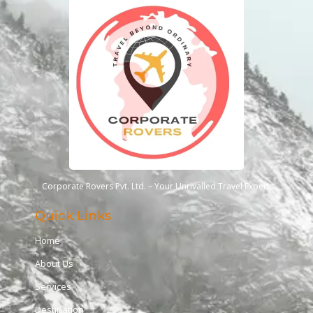
Corporate Rovers Pvt. Ltd. – Your Unrivalled Travel Experts
Quick Links
Home
About Us
Services
Destination