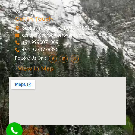
Packages
Contact Us
Get In Touch
Subhash nagar new Delhi-110027
contact@corporaterovers.com
+91 9996071869
+91 9773778825
Follow Us On :
View In Map