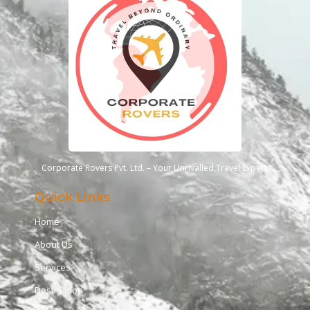
Corporate Rovers Pvt. Ltd. – Your Unrivalled Travel Experts
Quick Links
Home
About Us
Services
Destination