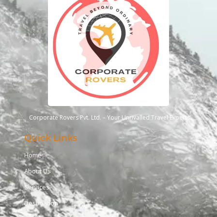
Corporate Rovers Pvt. Ltd. – Your Unrivalled Travel Experts
Quick Links
Home
About Us
Services
Destination