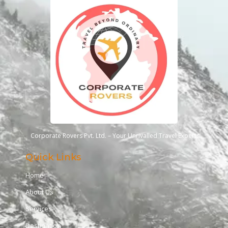
Corporate Rovers Pvt. Ltd. – Your Unrivalled Travel Experts
Quick Links
Home
About Us
Services
Destination