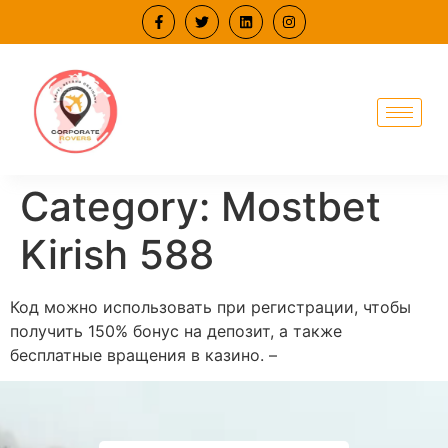
Category:
Mostbet
Kirish 588
Код можно использовать при регистрации, чтобы
получить 150% бонус на депозит, а также
бесплатные вращения в казино. –