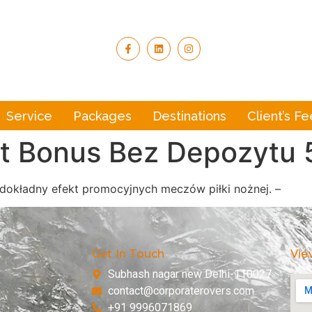
Service
Packages
Destinations
Client’s F
t Bonus Bez Depozytu 
 dokładny efekt promocyjnych meczów piłki nożnej. –
Get In Touch
Vie
Subhash nagar new Delhi-110027
contact@corporaterovers.com
+91 9996071869