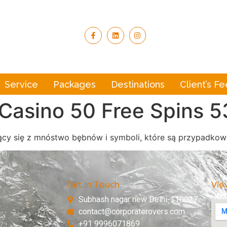
Service
Packages
Destinations
Client’s F
Casino 50 Free Spins 5
ący się z mnóstwo bębnów i symboli, które są przypadko
Get In Touch
Vie
Subhash nagar new Delhi-110027
contact@corporaterovers.com
+91 9996071869