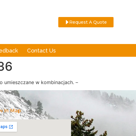
Request A Quote
eedback
Contact Us
36
wo umieszczane w kombinacjach. –
w In Map