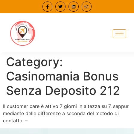
Category:
Casinomania Bonus
Senza Deposito 212
Il customer care è attivo 7 giorni in altezza su 7, seppur
mediante delle differenze a seconda del metodo di
contatto. –