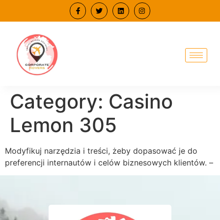
Category:
Casino
Lemon 305
Modyfikuj narzędzia i treści, żeby dopasować je do
preferencji internautów i celów biznesowych klientów. –