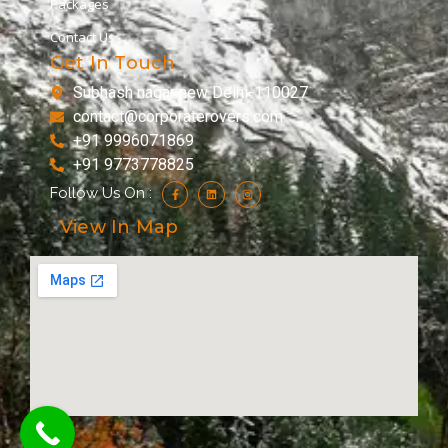
Packages
Contact Us
Get In Touch
Subhash nagar new Delhi-110027
contact@corporaterovers.com
+91 9996071869
+91 9773778825
Follow Us On :
View In Map