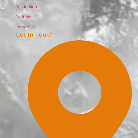
Destination
Packages
Contact Us
Get In Touch