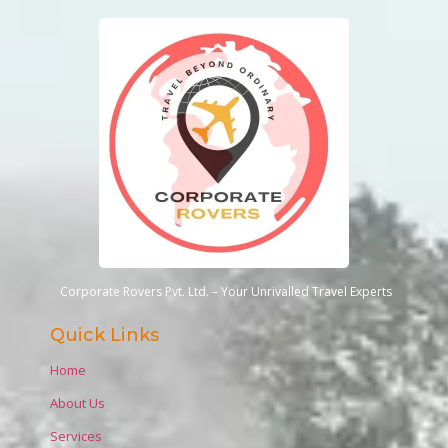
Corporate Rovers Pvt. Ltd. – Your Unrivalled Travel Experts
Quick Links
Home
About Us
Services