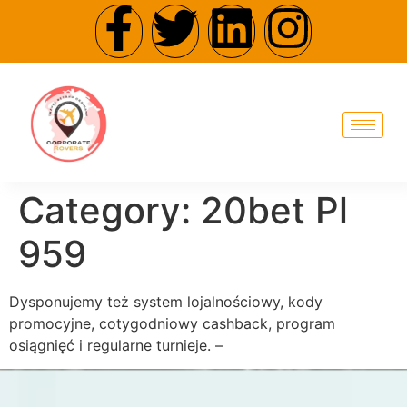
Category:
20bet Pl
959
Dysponujemy też system lojalnościowy, kody
promocyjne, cotygodniowy cashback, program
osiągnięć i regularne turnieje. –