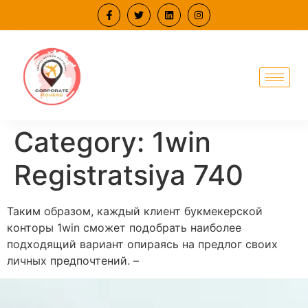
Category:
1win
Registratsiya 740
Таким образом, каждый клиент букмекерской
конторы 1win сможет подобрать наиболее
подходящий вариант опираясь на предлог своих
личных предпочтений. –