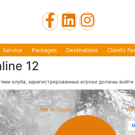
Service
Packages
Destinations
Client’s F
line 12
ями клуба, зарегистрированные игроки должны войти в
Get In Touch
Vie