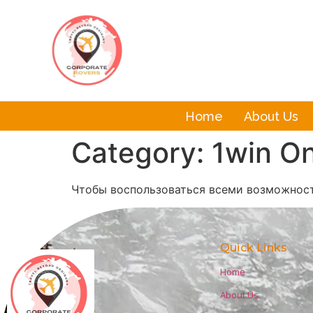
Home
About Us
Category:
1win On
Чтобы воспользоваться всеми возможност
Quick Links
Home
About Us