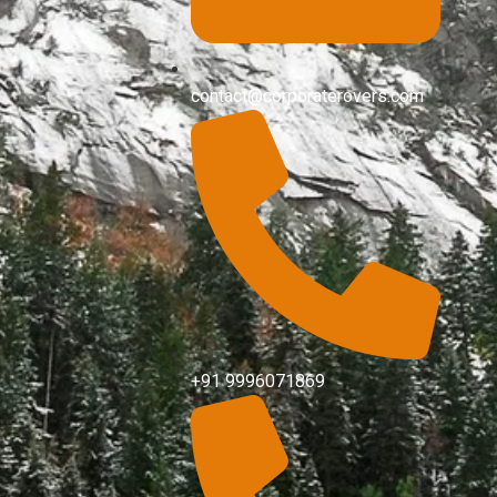
contact@corporaterovers.com
+91 9996071869