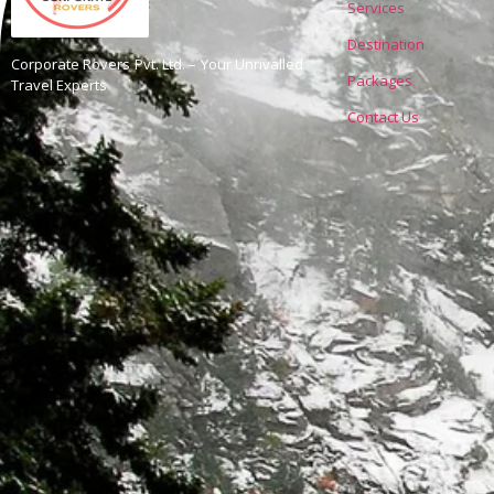
Services
Destination
Corporate Rovers Pvt. Ltd. – Your Unrivalled
Packages
Travel Experts
Contact Us