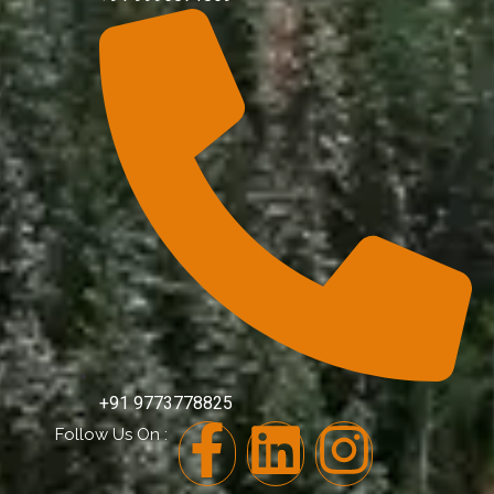
+91 9773778825
Follow Us On :