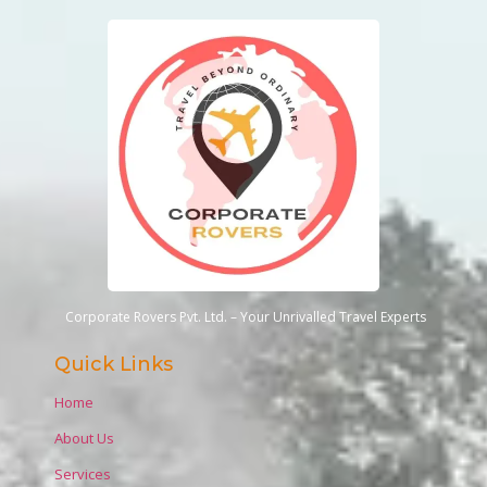
Corporate Rovers Pvt. Ltd. – Your Unrivalled Travel Experts
Quick Links
Home
About Us
Services