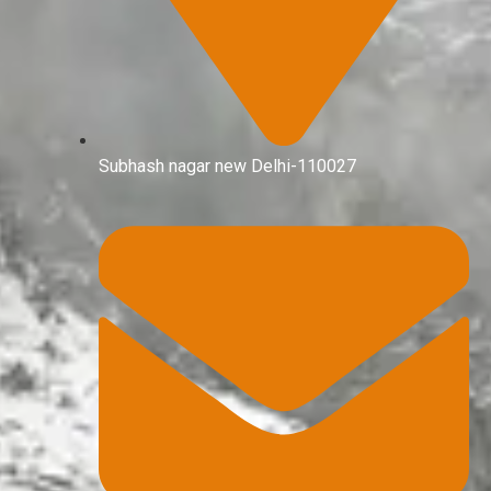
Subhash nagar new Delhi-110027