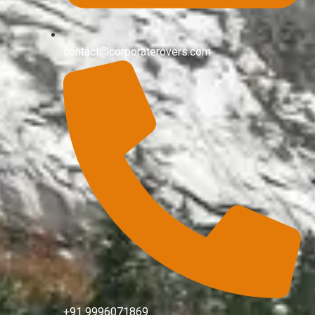
contact@corporaterovers.com
+91 9996071869