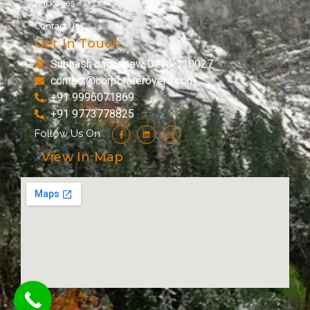
Packages
Contact Us
Get In Touch
Subhash nagar new Delhi-110027
contact@corporaterovers.com
+91 9996071869
+91 9773778825
Follow Us On :
View In Map