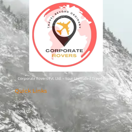
Corporate Rovers Pvt. Ltd. – Your Unrivalled Travel Experts
Quick Links
Home
About Us
Services
Destination