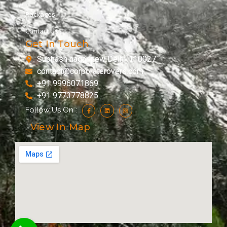
Packages
Contact Us
Get In Touch
Subhash nagar new Delhi-110027
contact@corporaterovers.com
+91 9996071869
+91 9773778825
Follow Us On :
View In Map