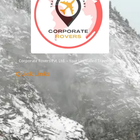
Corporate Rovers Pvt. Ltd. – Your Unrivalled Travel Experts
Quick Links
Home
About Us
Services
Destination
Packages
Contact Us